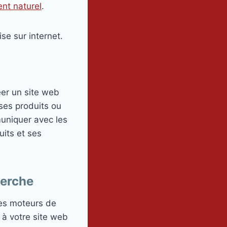
nt naturel
.
ise sur internet.
réer un site web
ses produits ou
muniquer avec les
uits et ses
herche
 les moteurs de
 à votre site web