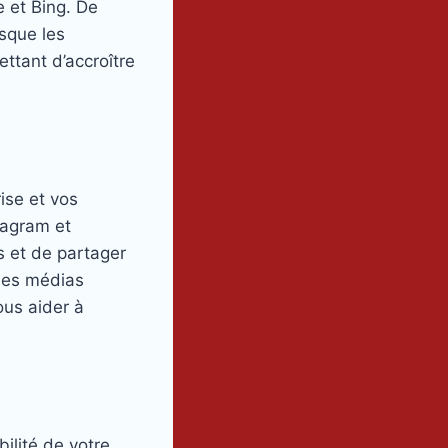
e et Bing. De
rsque les
ettant d’accroître
ise et vos
tagram et
s et de partager
 les médias
ous aider à
ilité de votre